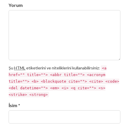
Yorum
Şu
HTML
etiketlerini ve niteliklerini kullanabilirsiniz:
<a
href="" title=""> <abbr title=""> <acronym
title=""> <b> <blockquote cite=""> <cite> <code>
<del datetime=""> <em> <i> <q cite=""> <s>
<strike> <strong>
İsim *